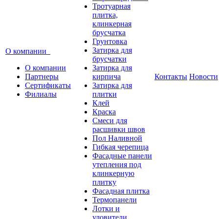
Тротуарная
плитка,
клинкерная
брусчатка
Грунтовка
Затирка для
О компании
брусчатки
О компании
Затирка для
Партнеры
кирпича
Контакты
Новости
Сертификаты
Затирка для
Филиалы
плитки
Клей
Краска
Смеси для
расшивки швов
Пол Наливной
Гибкая черепица
Фасадные панели
утепления под
клинкерную
плитку
Фасадная плитка
Термопанели
Лотки и
уловители