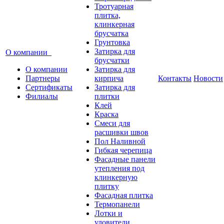
Тротуарная
плитка,
клинкерная
брусчатка
Грунтовка
Затирка для
О компании
брусчатки
О компании
Затирка для
Партнеры
кирпича
Контакты
Новости
Сертификаты
Затирка для
Филиалы
плитки
Клей
Краска
Смеси для
расшивки швов
Пол Наливной
Гибкая черепица
Фасадные панели
утепления под
клинкерную
плитку
Фасадная плитка
Термопанели
Лотки и
уловители