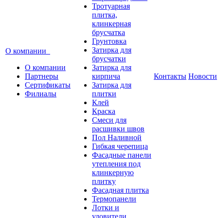
Тротуарная
плитка,
клинкерная
брусчатка
Грунтовка
Затирка для
О компании
брусчатки
О компании
Затирка для
Партнеры
кирпича
Контакты
Новости
Сертификаты
Затирка для
Филиалы
плитки
Клей
Краска
Смеси для
расшивки швов
Пол Наливной
Гибкая черепица
Фасадные панели
утепления под
клинкерную
плитку
Фасадная плитка
Термопанели
Лотки и
уловители